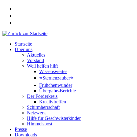
Zum
Inhalt
springen
Startseite
Über uns
Aktuelles
Vorstand
Weil helfen hilft
Wissenswertes
⭐Sternenzauber⭐
Frühchenwunder
Übergabe-Berichte
Der Förderkreis
Kreativtreffen
Schirmherrschaft
Netzwerk
Hilfe für Geschwisterkinder
Himmelspost
Presse
Downloads