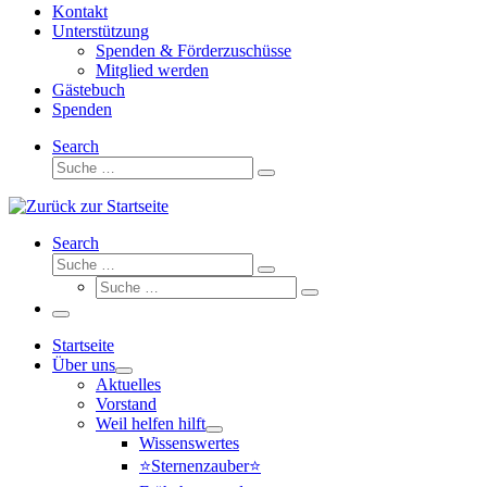
Kontakt
Unterstützung
Spenden & Förderzuschüsse
Mitglied werden
Gästebuch
Spenden
Search
Suche
Suche
…
Search
Suche
Suche
Suche
…
Suche
…
Menü
Startseite
Über uns
Aktuelles
Vorstand
Weil helfen hilft
Wissenswertes
⭐Sternenzauber⭐