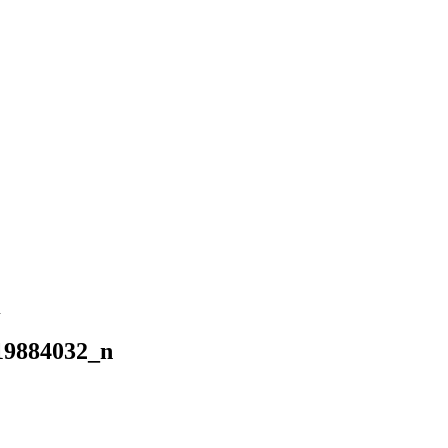
n
19884032_n