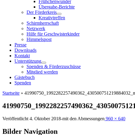
Frühchenwunder
Übergabe-Berichte
Der Förderkreis
Kreativtreffen
Schirmherrschaft
Netzwerk
Hilfe für Geschwisterkinder
Himmelspost
Presse
Downloads
Kontakt
Unterstützung
Spenden & Förderzuschüsse
Mitglied werden
Gästebuch
Spenden
Startseite
»
41990750_1992282257490362_430500751219884032_
41990750_1992282257490362_4305007512
Veröffentlicht
4. Oktober 2018
-
mit den Abmessungen
960 × 640
Bilder Navigation