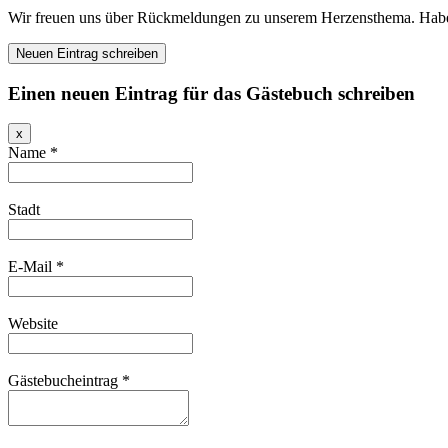
Wir freuen uns über Rückmeldungen zu unserem Herzensthema. Haben S
Einen neuen Eintrag für das Gästebuch schreiben
Dieses
x
Formular
Name
*
ausblenden
Stadt
E-Mail
*
Website
Gästebucheintrag
*