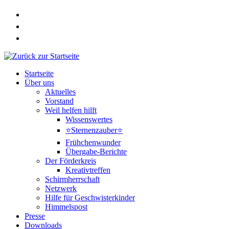
Zum
Inhalt
springen
Startseite
Über uns
Aktuelles
Vorstand
Weil helfen hilft
Wissenswertes
⭐Sternenzauber⭐
Frühchenwunder
Übergabe-Berichte
Der Förderkreis
Kreativtreffen
Schirmherrschaft
Netzwerk
Hilfe für Geschwisterkinder
Himmelspost
Presse
Downloads