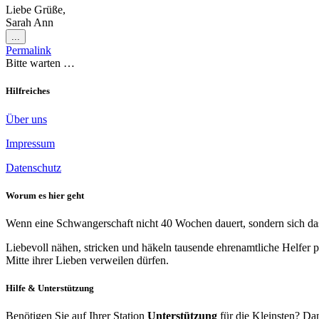
Liebe Grüße,
Sarah Ann
Diese
...
Metabox
Permalink
ein-/ausblenden.
Bitte warten …
Hilfreiches
Über uns
Impressum
Datenschutz
Worum es hier geht
Wenn eine Schwangerschaft nicht 40 Wochen dauert, sondern sich das 
Liebevoll nähen, stricken und häkeln tausende ehrenamtliche Helfer p
Mitte ihrer Lieben verweilen dürfen.
Hilfe & Unterstützung
Benötigen Sie auf Ihrer Station
Unterstützung
für die Kleinsten? Dan