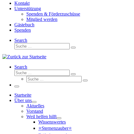
Kontakt
Unterstützung
Spenden & Förderzuschüsse
Mitglied werden
Gästebuch
Spenden
Search
Suche
Suche
…
Search
Suche
Suche
Suche
…
Suche
…
Menü
Startseite
Über uns
Aktuelles
Vorstand
Weil helfen hilft
Wissenswertes
⭐Sternenzauber⭐