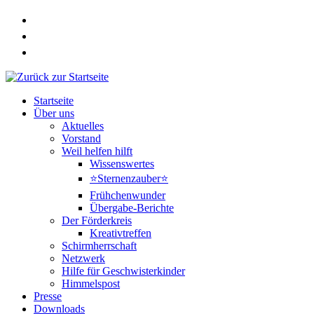
Zum
Inhalt
springen
Startseite
Über uns
Aktuelles
Vorstand
Weil helfen hilft
Wissenswertes
⭐Sternenzauber⭐
Frühchenwunder
Übergabe-Berichte
Der Förderkreis
Kreativtreffen
Schirmherrschaft
Netzwerk
Hilfe für Geschwisterkinder
Himmelspost
Presse
Downloads