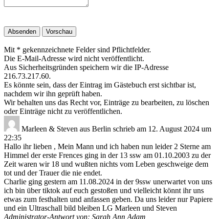
Mit * gekennzeichnete Felder sind Pflichtfelder.
Die E-Mail-Adresse wird nicht veröffentlicht.
Aus Sicherheitsgründen speichern wir die IP-Adresse
216.73.217.60.
Es könnte sein, dass der Eintrag im Gästebuch erst sichtbar ist,
nachdem wir ihn geprüft haben.
Wir behalten uns das Recht vor, Einträge zu bearbeiten, zu löschen
oder Einträge nicht zu veröffentlichen.
Marleen & Steven
aus
Berlin
schrieb am
12. August 2024
um
22:35
Hallo ihr lieben , Mein Mann und ich haben nun leider 2 Sterne am
Himmel der erste Frences ging in der 13 ssw am 01.10.2003 zu der
Zeit waren wir 18 und wußten nichts vom Leben geschweige dem
tot und der Trauer die nie endet.
Charlie ging gestern am 11.08.2024 in der 9ssw unerwartet von uns
ich bin über tiktok auf euch gestoßen und vielleicht könnt ihr uns
etwas zum festhalten und anfassen geben. Da uns leider nur Papiere
und ein Ultraschall bild bleiben LG Marleen und Steven
Administrator-Antwort von: Sarah Ann Adam