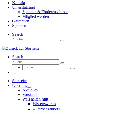
Kontakt
Unterstützung
Spenden & Förderzuschüsse
Mitglied werden
Gästebuch
Spenden
Search
Suche
Suche
…
Search
Suche
Suche
Suche
…
Suche
…
Menü
Startseite
Über uns
Aktuelles
Vorstand
Weil helfen hilft
Wissenswertes
⭐Sternenzauber⭐