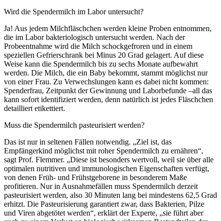
Wird die Spendermilch im Labor untersucht?
Ja! Aus jedem Milchfläschchen werden kleine Proben entnommen,
die im Labor bakteriologisch untersucht werden. Nach der
Probeentnahme wird die Milch schockgefroren und in einem
speziellen Gefrierschrank bei Minus 20 Grad gelagert. Auf diese
Weise kann die Spendermilch bis zu sechs Monate aufbewahrt
werden. Die Milch, die ein Baby bekommt, stammt möglichst nur
von einer Frau. Zu Verwechslungen kann es dabei nicht kommen:
Spenderfrau, Zeitpunkt der Gewinnung und Laborbefunde –all das
kann sofort identifiziert werden, denn natürlich ist jedes Fläschchen
detailliert etikettiert.
Muss die Spendermilch pasteurisiert werden?
Das ist nur in seltenen Fällen notwendig. „Ziel ist, das
Empfängerkind möglichst mit roher Spendermilch zu ernähren“,
sagt Prof. Flemmer. „Diese ist besonders wertvoll, weil sie über alle
optimalen nutritiven und immunologischen Eigenschaften verfügt,
von denen Früh- und Frühstgeborene in besonderem Maße
profitieren. Nur in Ausnahmefällen muss Spendermilch derzeit
pasteurisiert werden, also 30 Minuten lang bei mindestens 62,5 Grad
erhitzt. Die Pasteurisierung garantiert zwar, dass Bakterien, Pilze
und Viren abgetötet werden“, erklärt der Experte, „sie führt aber