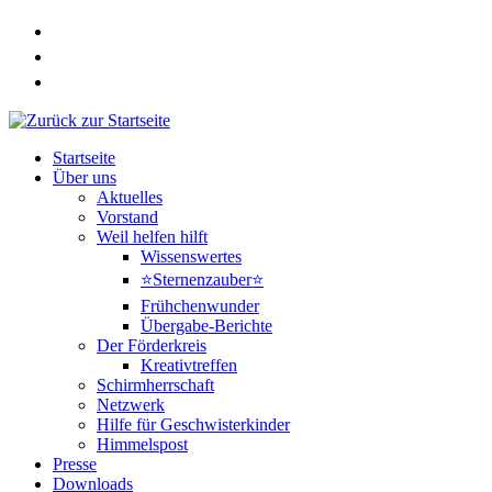
Zum
Inhalt
springen
Startseite
Über uns
Aktuelles
Vorstand
Weil helfen hilft
Wissenswertes
⭐Sternenzauber⭐
Frühchenwunder
Übergabe-Berichte
Der Förderkreis
Kreativtreffen
Schirmherrschaft
Netzwerk
Hilfe für Geschwisterkinder
Himmelspost
Presse
Downloads