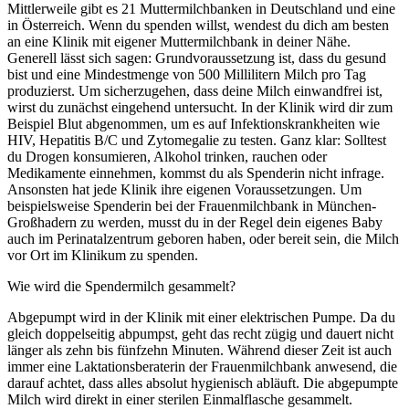
Mittlerweile gibt es 21 Muttermilchbanken in Deutschland und eine
in Österreich. Wenn du spenden willst, wendest du dich am besten
an eine Klinik mit eigener Muttermilchbank in deiner Nähe.
Generell lässt sich sagen: Grundvoraussetzung ist, dass du gesund
bist und eine Mindestmenge von 500 Millilitern Milch pro Tag
produzierst. Um sicherzugehen, dass deine Milch einwandfrei ist,
wirst du zunächst eingehend untersucht. In der Klinik wird dir zum
Beispiel Blut abgenommen, um es auf Infektionskrankheiten wie
HIV, Hepatitis B/C und Zytomegalie zu testen. Ganz klar: Solltest
du Drogen konsumieren, Alkohol trinken, rauchen oder
Medikamente einnehmen, kommst du als Spenderin nicht infrage.
Ansonsten hat jede Klinik ihre eigenen Voraussetzungen. Um
beispielsweise Spenderin bei der Frauenmilchbank in München-
Großhadern zu werden, musst du in der Regel dein eigenes Baby
auch im Perinatalzentrum geboren haben, oder bereit sein, die Milch
vor Ort im Klinikum zu spenden.
Wie wird die Spendermilch gesammelt?
Abgepumpt wird in der Klinik mit einer elektrischen Pumpe. Da du
gleich doppelseitig abpumpst, geht das recht zügig und dauert nicht
länger als zehn bis fünfzehn Minuten. Während dieser Zeit ist auch
immer eine Laktationsberaterin der Frauenmilchbank anwesend, die
darauf achtet, dass alles absolut hygienisch abläuft. Die abgepumpte
Milch wird direkt in einer sterilen Einmalflasche gesammelt.