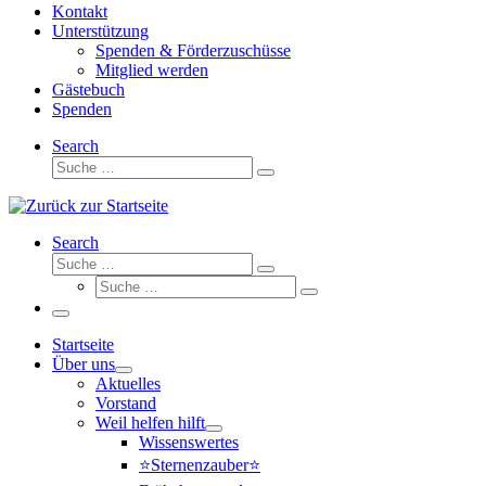
Kontakt
Unterstützung
Spenden & Förderzuschüsse
Mitglied werden
Gästebuch
Spenden
Search
Suche
Suche
…
Search
Suche
Suche
Suche
…
Suche
…
Menü
Startseite
Über uns
Aktuelles
Vorstand
Weil helfen hilft
Wissenswertes
⭐Sternenzauber⭐