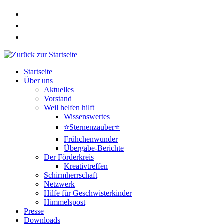
Zum
Inhalt
springen
Startseite
Über uns
Aktuelles
Vorstand
Weil helfen hilft
Wissenswertes
⭐Sternenzauber⭐
Frühchenwunder
Übergabe-Berichte
Der Förderkreis
Kreativtreffen
Schirmherrschaft
Netzwerk
Hilfe für Geschwisterkinder
Himmelspost
Presse
Downloads