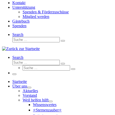
Kontakt
Unterstützung
Spenden & Förderzuschüsse
Mitglied werden
Gästebuch
Spenden
Search
Suche
Suche
…
Search
Suche
Suche
Suche
…
Suche
…
Menü
Startseite
Über uns
Aktuelles
Vorstand
Weil helfen hilft
Wissenswertes
⭐Sternenzauber⭐