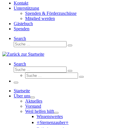
Kontakt
Unterstützung
Spenden & Förderzuschüsse
Mitglied werden
Gästebuch
Spenden
Search
Suche
Suche
…
Search
Suche
Suche
Suche
…
Suche
…
Menü
Startseite
Über uns
Aktuelles
Vorstand
Weil helfen hilft
Wissenswertes
⭐Sternenzauber⭐