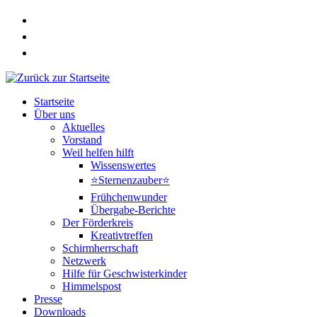
Zum
Inhalt
springen
Startseite
Über uns
Aktuelles
Vorstand
Weil helfen hilft
Wissenswertes
⭐Sternenzauber⭐
Frühchenwunder
Übergabe-Berichte
Der Förderkreis
Kreativtreffen
Schirmherrschaft
Netzwerk
Hilfe für Geschwisterkinder
Himmelspost
Presse
Downloads