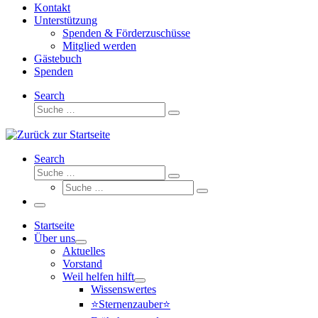
Kontakt
Unterstützung
Spenden & Förderzuschüsse
Mitglied werden
Gästebuch
Spenden
Search
Suche
Suche
…
Search
Suche
Suche
Suche
…
Suche
…
Menü
Startseite
Über uns
Aktuelles
Vorstand
Weil helfen hilft
Wissenswertes
⭐Sternenzauber⭐