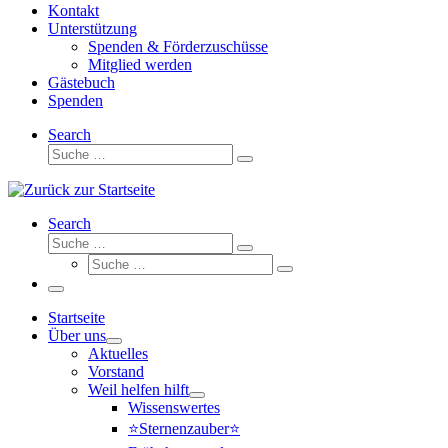
Kontakt
Unterstützung
Spenden & Förderzuschüsse
Mitglied werden
Gästebuch
Spenden
Search
Suche
Suche
…
Search
Suche
Suche
Suche
…
Suche
…
Menü
Startseite
Über uns
Aktuelles
Vorstand
Weil helfen hilft
Wissenswertes
⭐Sternenzauber⭐