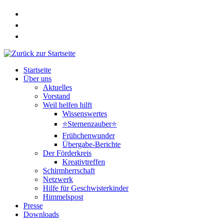
Zum
Inhalt
springen
Startseite
Über uns
Aktuelles
Vorstand
Weil helfen hilft
Wissenswertes
⭐Sternenzauber⭐
Frühchenwunder
Übergabe-Berichte
Der Förderkreis
Kreativtreffen
Schirmherrschaft
Netzwerk
Hilfe für Geschwisterkinder
Himmelspost
Presse
Downloads