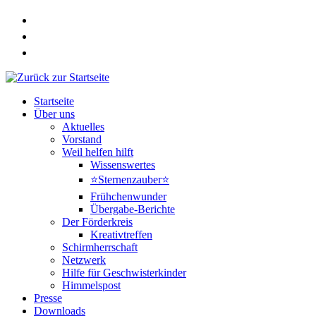
Zum
Inhalt
springen
Startseite
Über uns
Aktuelles
Vorstand
Weil helfen hilft
Wissenswertes
⭐Sternenzauber⭐
Frühchenwunder
Übergabe-Berichte
Der Förderkreis
Kreativtreffen
Schirmherrschaft
Netzwerk
Hilfe für Geschwisterkinder
Himmelspost
Presse
Downloads