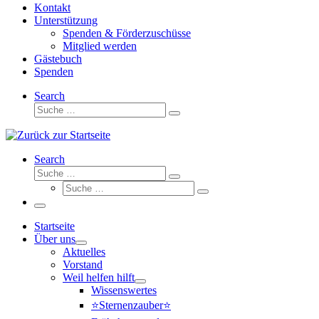
Kontakt
Unterstützung
Spenden & Förderzuschüsse
Mitglied werden
Gästebuch
Spenden
Search
Suche
Suche
…
Search
Suche
Suche
Suche
…
Suche
…
Menü
Startseite
Über uns
Aktuelles
Vorstand
Weil helfen hilft
Wissenswertes
⭐Sternenzauber⭐