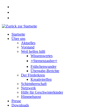
Zum
Inhalt
springen
Startseite
Über uns
Aktuelles
Vorstand
Weil helfen hilft
Wissenswertes
⭐Sternenzauber⭐
Frühchenwunder
Übergabe-Berichte
Der Förderkreis
Kreativtreffen
Schirmherrschaft
Netzwerk
Hilfe für Geschwisterkinder
Himmelspost
Presse
Downloads