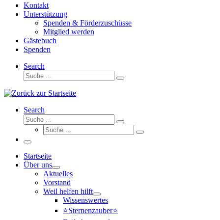
Kontakt
Unterstützung
Spenden & Förderzuschüsse
Mitglied werden
Gästebuch
Spenden
Search
Suche
Suche
…
Search
Suche
Suche
Suche
…
Suche
…
Menü
Startseite
Über uns
Aktuelles
Vorstand
Weil helfen hilft
Wissenswertes
⭐Sternenzauber⭐