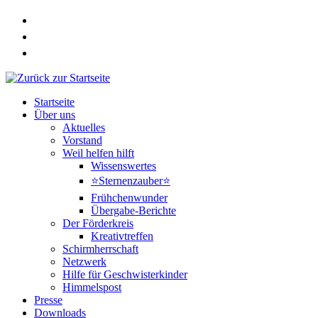
Zum
Inhalt
springen
Startseite
Über uns
Aktuelles
Vorstand
Weil helfen hilft
Wissenswertes
⭐Sternenzauber⭐
Frühchenwunder
Übergabe-Berichte
Der Förderkreis
Kreativtreffen
Schirmherrschaft
Netzwerk
Hilfe für Geschwisterkinder
Himmelspost
Presse
Downloads