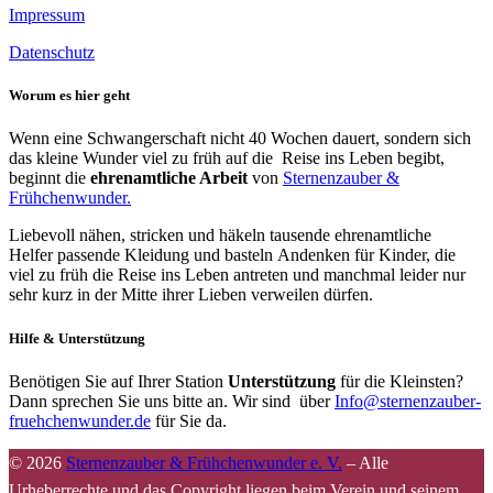
Impressum
Datenschutz
Worum es hier geht
Wenn eine Schwangerschaft nicht 40 Wochen dauert, sondern sich
das kleine Wunder viel zu früh auf die Reise ins Leben begibt,
beginnt die
ehrenamtliche Arbeit
von
Sternenzauber &
Frühchenwunder.
Liebevoll nähen, stricken und häkeln tausende ehrenamtliche
Helfer passende Kleidung und basteln Andenken für Kinder, die
viel zu früh die Reise ins Leben antreten und manchmal leider nur
sehr kurz in der Mitte ihrer Lieben verweilen dürfen.
Hilfe & Unterstützung
Benötigen Sie auf Ihrer Station
Unterstützung
für die Kleinsten?
Dann sprechen Sie uns bitte an. Wir sind über
Info@sternenzauber-
fruehchenwunder.de
für Sie da.
© 2026
Sternenzauber & Frühchenwunder e. V.
–
Alle
Urheberrechte und das Copyright liegen beim Verein und seinem