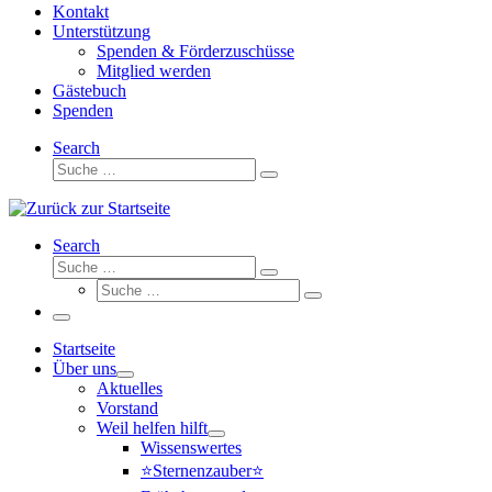
Kontakt
Unterstützung
Spenden & Förderzuschüsse
Mitglied werden
Gästebuch
Spenden
Search
Suche
Suche
…
Search
Suche
Suche
Suche
…
Suche
…
Menü
Startseite
Über uns
Aktuelles
Vorstand
Weil helfen hilft
Wissenswertes
⭐Sternenzauber⭐