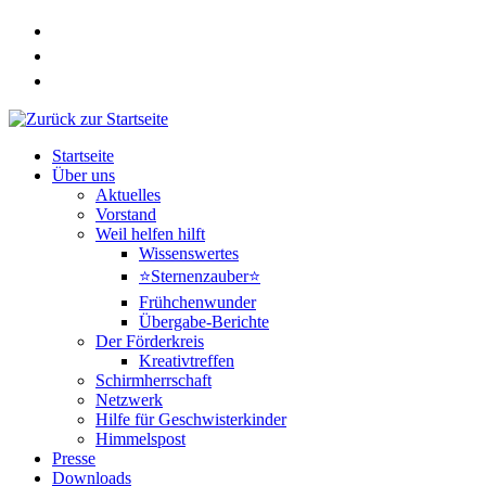
Zum
Inhalt
springen
Startseite
Über uns
Aktuelles
Vorstand
Weil helfen hilft
Wissenswertes
⭐Sternenzauber⭐
Frühchenwunder
Übergabe-Berichte
Der Förderkreis
Kreativtreffen
Schirmherrschaft
Netzwerk
Hilfe für Geschwisterkinder
Himmelspost
Presse
Downloads