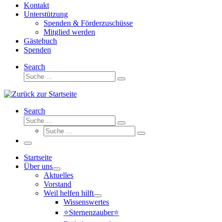
Kontakt
Unterstützung
Spenden & Förderzuschüsse
Mitglied werden
Gästebuch
Spenden
Search
Suche
Suche
…
Search
Suche
Suche
Suche
…
Suche
…
Menü
Startseite
Über uns
Aktuelles
Vorstand
Weil helfen hilft
Wissenswertes
⭐Sternenzauber⭐