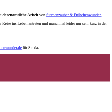
ie
ehrenamtliche Arbeit
von
Sternenzauber & Frühchenwunder.
e Reise ins Leben antreten und manchmal leider nur sehr kurz in der
chenwunder.de
für Sie da.