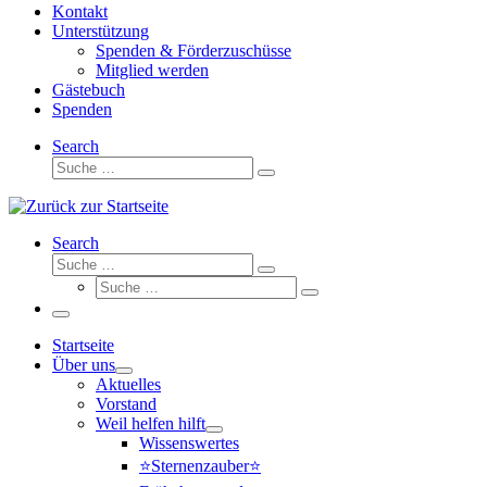
Kontakt
Unterstützung
Spenden & Förderzuschüsse
Mitglied werden
Gästebuch
Spenden
Search
Suche
Suche
…
Search
Suche
Suche
Suche
…
Suche
…
Menü
Startseite
Über uns
Aktuelles
Vorstand
Weil helfen hilft
Wissenswertes
⭐Sternenzauber⭐