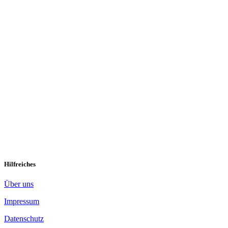
Narben auf meiner Seele
Die Zeit heilt alle Wunden. Ja, das mag sein. ABER es bleiben Narbe
um dich und deine Zukunft. […]
Weiterlesen »
Hilfreiches
Über uns
Impressum
Datenschutz