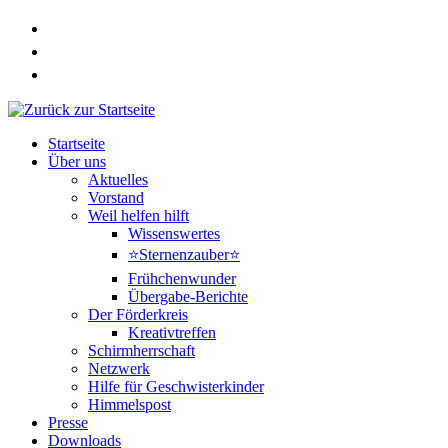
Zum
Inhalt
springen
Startseite
Über uns
Aktuelles
Vorstand
Weil helfen hilft
Wissenswertes
⭐Sternenzauber⭐
Frühchenwunder
Übergabe-Berichte
Der Förderkreis
Kreativtreffen
Schirmherrschaft
Netzwerk
Hilfe für Geschwisterkinder
Himmelspost
Presse
Downloads