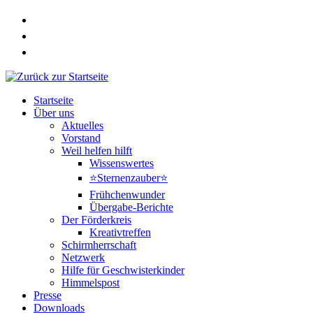
Zum
Inhalt
springen
Startseite
Über uns
Aktuelles
Vorstand
Weil helfen hilft
Wissenswertes
⭐Sternenzauber⭐
Frühchenwunder
Übergabe-Berichte
Der Förderkreis
Kreativtreffen
Schirmherrschaft
Netzwerk
Hilfe für Geschwisterkinder
Himmelspost
Presse
Downloads