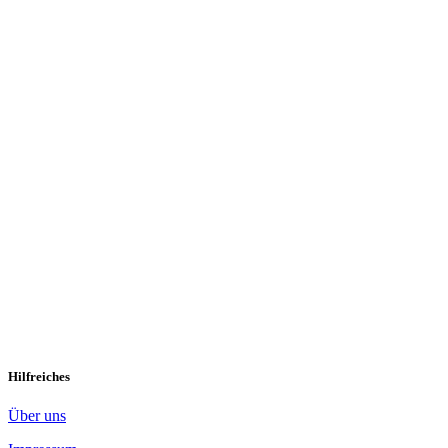
Ist mein Kind wirklich Müll?
NEIN, dein Kind ist kein Müll.
Hilfreiches
Über uns