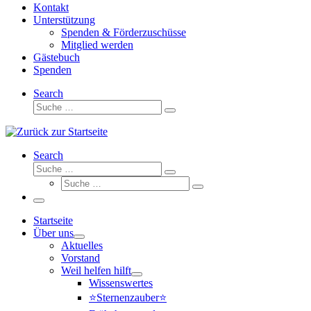
Kontakt
Unterstützung
Spenden & Förderzuschüsse
Mitglied werden
Gästebuch
Spenden
Search
Suche
Suche
…
Search
Suche
Suche
Suche
…
Suche
…
Menü
Startseite
Über uns
Aktuelles
Vorstand
Weil helfen hilft
Wissenswertes
⭐Sternenzauber⭐