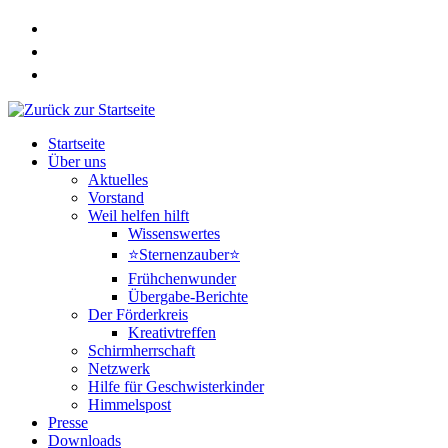
Zum
Inhalt
springen
Startseite
Über uns
Aktuelles
Vorstand
Weil helfen hilft
Wissenswertes
⭐Sternenzauber⭐
Frühchenwunder
Übergabe-Berichte
Der Förderkreis
Kreativtreffen
Schirmherrschaft
Netzwerk
Hilfe für Geschwisterkinder
Himmelspost
Presse
Downloads