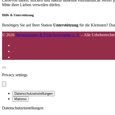
Liebevoll nähen, stricken und häkeln tausende ehrenamtliche Helfer p
Mitte ihrer Lieben verweilen dürfen.
Hilfe & Unterstützung
Benötigen Sie auf Ihrer Station
Unterstützung
für die Kleinsten? Dan
© 2026
Sternenzauber & Frühchenwunder e. V.
–
Alle Urheberrechte
Privacy settings
Datenschutzeinstellungen
Matomo
Datenschutzeinstellungen