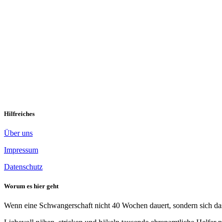
Upsi 🤷‍♀️
Auch bei uns läuft nicht immer alles glatt
Hilfreiches
Über uns
Impressum
Datenschutz
Worum es hier geht
Wenn eine Schwangerschaft nicht 40 Wochen dauert, sondern sich das 