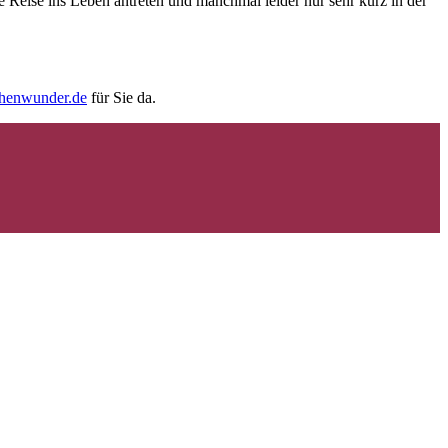
e Reise ins Leben antreten und manchmal leider nur sehr kurz in der
chenwunder.de
für Sie da.