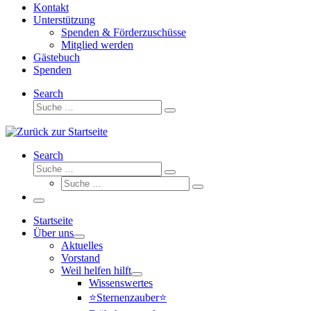
Kontakt
Unterstützung
Spenden & Förderzuschüsse
Mitglied werden
Gästebuch
Spenden
Search
Suche
Suche
…
Search
Suche
Suche
Suche
…
Suche
…
Menü
Startseite
Über uns
Aktuelles
Vorstand
Weil helfen hilft
Wissenswertes
⭐Sternenzauber⭐