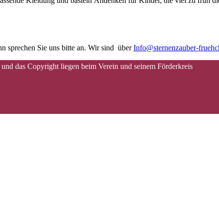
assende Kleidung und basteln Andenken für Kinder, die viel zu früh di
n sprechen Sie uns bitte an. Wir sind über
Info@sternenzauber-frueh
 und das Copyright liegen beim Verein und seinem Förderkreis