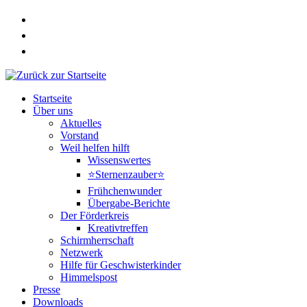
Zum
Inhalt
springen
Startseite
Über uns
Aktuelles
Vorstand
Weil helfen hilft
Wissenswertes
⭐Sternenzauber⭐
Frühchenwunder
Übergabe-Berichte
Der Förderkreis
Kreativtreffen
Schirmherrschaft
Netzwerk
Hilfe für Geschwisterkinder
Himmelspost
Presse
Downloads