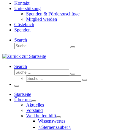
Kontakt
Unterstützung
Spenden & Förderzuschüsse
Mitglied werden
Gästebuch
Spenden
Search
Suche
Suche
…
Search
Suche
Suche
Suche
…
Suche
…
Menü
Startseite
Über uns
Aktuelles
Vorstand
Weil helfen hilft
Wissenswertes
⭐Sternenzauber⭐