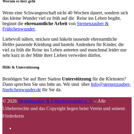
Worum es hier geht
Wenn eine Schwangerschaft nicht 40 Wochen dauert, sondern sich
das kleine Wunder viel zu früh auf die Reise ins Leben begibt,
beginnt die
ehrenamtliche Arbeit
von
Sternenzauber &
Frühchenwunder.
Liebevoll nähen, stricken und häkeln tausende ehrenamtliche
Helfer passende Kleidung und basteln Andenken für Kinder, die
viel zu früh die Reise ins Leben antreten und manchmal leider nur
sehr kurz in der Mitte ihrer Lieben verweilen dürfen.
Hilfe & Unterstützung
Benötigen Sie auf Ihrer Station
Unterstützung
für die Kleinsten?
Dann sprechen Sie uns bitte an. Wir sind über
Info@sternenzauber-
fruehchenwunder.de
für Sie da.
© 2026
Sternenzauber & Frühchenwunder e. V.
–
Alle
Urheberrechte und das Copyright liegen beim Verein und seinem
Förderkreis