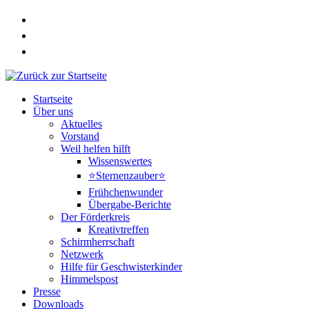
Zum
Inhalt
springen
Startseite
Über uns
Aktuelles
Vorstand
Weil helfen hilft
Wissenswertes
⭐Sternenzauber⭐
Frühchenwunder
Übergabe-Berichte
Der Förderkreis
Kreativtreffen
Schirmherrschaft
Netzwerk
Hilfe für Geschwisterkinder
Himmelspost
Presse
Downloads