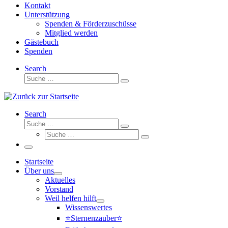
Kontakt
Unterstützung
Spenden & Förderzuschüsse
Mitglied werden
Gästebuch
Spenden
Search
Suche
Suche
…
Search
Suche
Suche
Suche
…
Suche
…
Menü
Startseite
Über uns
Aktuelles
Vorstand
Weil helfen hilft
Wissenswertes
⭐Sternenzauber⭐