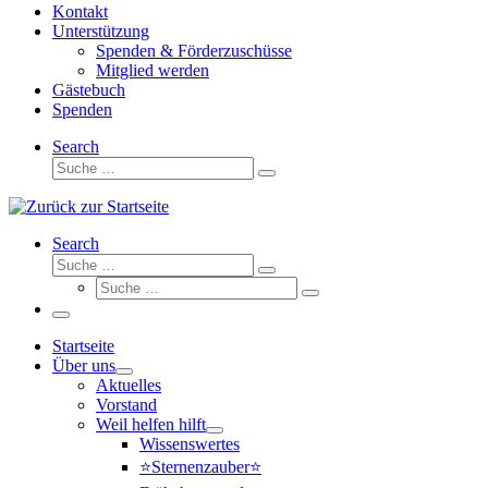
Kontakt
Unterstützung
Spenden & Förderzuschüsse
Mitglied werden
Gästebuch
Spenden
Search
Suche
Suche
…
Search
Suche
Suche
Suche
…
Suche
…
Menü
Startseite
Über uns
Aktuelles
Vorstand
Weil helfen hilft
Wissenswertes
⭐Sternenzauber⭐