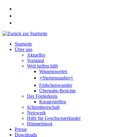
Zum
Inhalt
springen
Startseite
Über uns
Aktuelles
Vorstand
Weil helfen hilft
Wissenswertes
⭐Sternenzauber⭐
Frühchenwunder
Übergabe-Berichte
Der Förderkreis
Kreativtreffen
Schirmherrschaft
Netzwerk
Hilfe für Geschwisterkinder
Himmelspost
Presse
Downloads