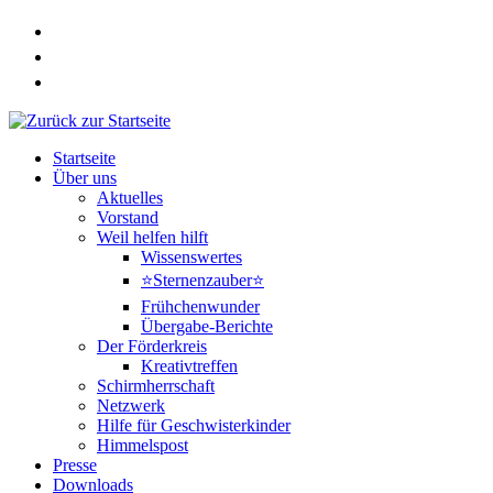
Zum
Inhalt
springen
Startseite
Über uns
Aktuelles
Vorstand
Weil helfen hilft
Wissenswertes
⭐Sternenzauber⭐
Frühchenwunder
Übergabe-Berichte
Der Förderkreis
Kreativtreffen
Schirmherrschaft
Netzwerk
Hilfe für Geschwisterkinder
Himmelspost
Presse
Downloads