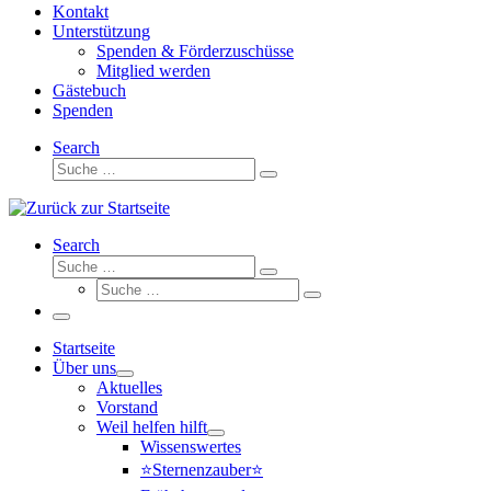
Kontakt
Unterstützung
Spenden & Förderzuschüsse
Mitglied werden
Gästebuch
Spenden
Search
Suche
Suche
…
Search
Suche
Suche
Suche
…
Suche
…
Menü
Startseite
Über uns
Aktuelles
Vorstand
Weil helfen hilft
Wissenswertes
⭐Sternenzauber⭐