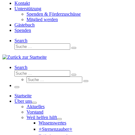
Kontakt
Unterstützung
Spenden & Förderzuschüsse
Mitglied werden
Gästebuch
Spenden
Search
Suche
Suche
…
Search
Suche
Suche
Suche
…
Suche
…
Menü
Startseite
Über uns
Aktuelles
Vorstand
Weil helfen hilft
Wissenswertes
⭐Sternenzauber⭐