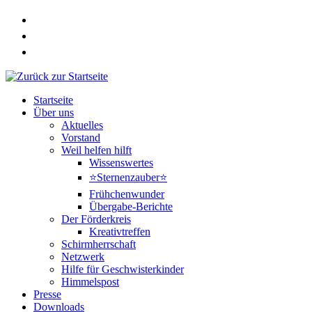
Zum
Inhalt
springen
Startseite
Über uns
Aktuelles
Vorstand
Weil helfen hilft
Wissenswertes
⭐Sternenzauber⭐
Frühchenwunder
Übergabe-Berichte
Der Förderkreis
Kreativtreffen
Schirmherrschaft
Netzwerk
Hilfe für Geschwisterkinder
Himmelspost
Presse
Downloads