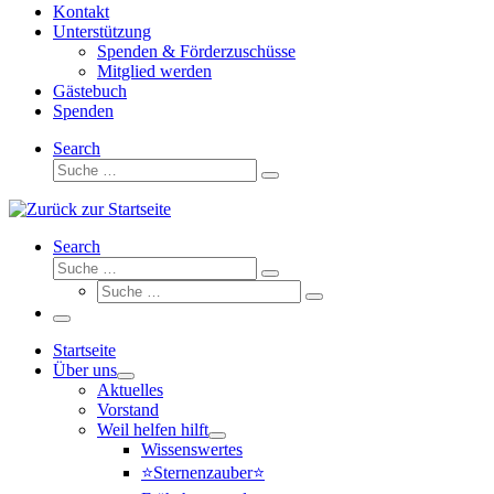
Kontakt
Unterstützung
Spenden & Förderzuschüsse
Mitglied werden
Gästebuch
Spenden
Search
Suche
Suche
…
Search
Suche
Suche
Suche
…
Suche
…
Menü
Startseite
Über uns
Aktuelles
Vorstand
Weil helfen hilft
Wissenswertes
⭐Sternenzauber⭐