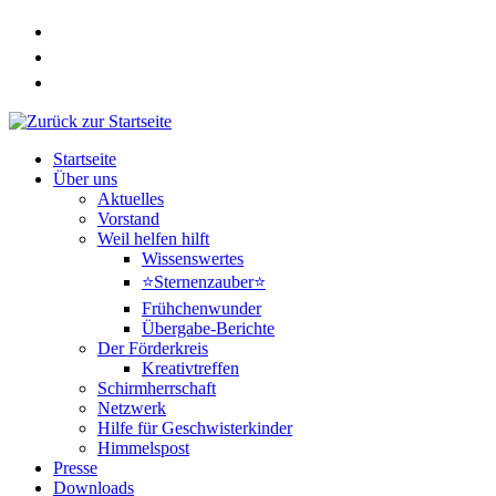
Zum
Inhalt
springen
Startseite
Über uns
Aktuelles
Vorstand
Weil helfen hilft
Wissenswertes
⭐Sternenzauber⭐
Frühchenwunder
Übergabe-Berichte
Der Förderkreis
Kreativtreffen
Schirmherrschaft
Netzwerk
Hilfe für Geschwisterkinder
Himmelspost
Presse
Downloads