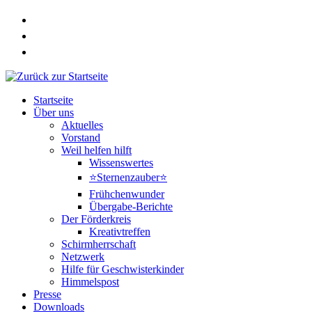
Zum
Inhalt
springen
Startseite
Über uns
Aktuelles
Vorstand
Weil helfen hilft
Wissenswertes
⭐Sternenzauber⭐
Frühchenwunder
Übergabe-Berichte
Der Förderkreis
Kreativtreffen
Schirmherrschaft
Netzwerk
Hilfe für Geschwisterkinder
Himmelspost
Presse
Downloads