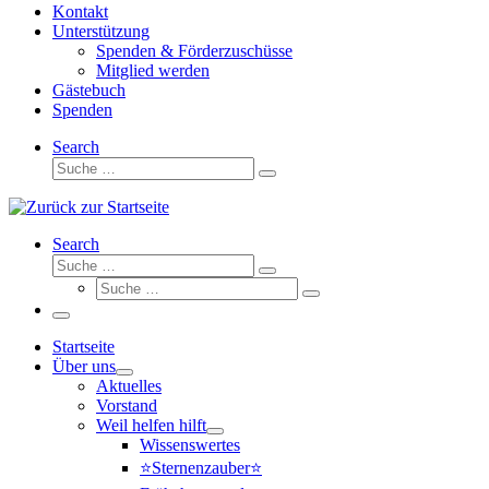
Kontakt
Unterstützung
Spenden & Förderzuschüsse
Mitglied werden
Gästebuch
Spenden
Search
Suche
Suche
…
Search
Suche
Suche
Suche
…
Suche
…
Menü
Startseite
Über uns
Aktuelles
Vorstand
Weil helfen hilft
Wissenswertes
⭐Sternenzauber⭐