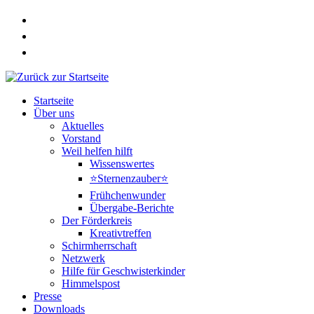
Zum
Inhalt
springen
Startseite
Über uns
Aktuelles
Vorstand
Weil helfen hilft
Wissenswertes
⭐Sternenzauber⭐
Frühchenwunder
Übergabe-Berichte
Der Förderkreis
Kreativtreffen
Schirmherrschaft
Netzwerk
Hilfe für Geschwisterkinder
Himmelspost
Presse
Downloads