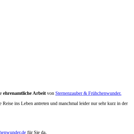
iese Blumen und stellte sie zu dir. Und trotz der vielen negativen
ie
ehrenamtliche Arbeit
von
Sternenzauber & Frühchenwunder.
e Reise ins Leben antreten und manchmal leider nur sehr kurz in der
chenwunder.de
für Sie da.