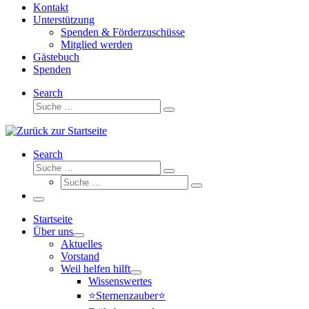
Kontakt
Unterstützung
Spenden & Förderzuschüsse
Mitglied werden
Gästebuch
Spenden
Search
Suche
Suche
…
Search
Suche
Suche
Suche
…
Suche
…
Menü
Startseite
Über uns
Aktuelles
Vorstand
Weil helfen hilft
Wissenswertes
⭐Sternenzauber⭐