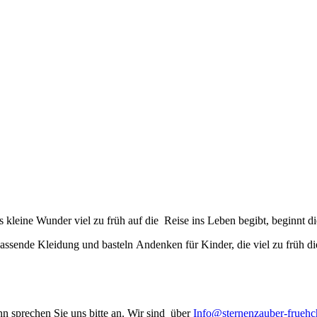
Trauer und immer noch der Frage nach dem WARUM?Heute holte ich dir d
kleine Wunder viel zu früh auf die Reise ins Leben begibt, beginnt d
assende Kleidung und basteln Andenken für Kinder, die viel zu früh di
n sprechen Sie uns bitte an. Wir sind über
Info@sternenzauber-frueh