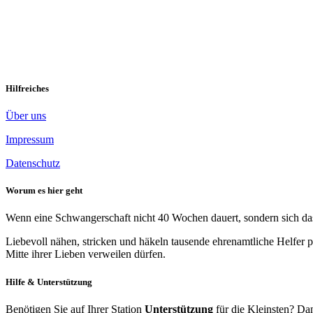
Zufriedenheit und Beruhigung
Der Gang zu deinem Grab ist nie leicht. Begleitet von Ängsten, von 
Gefühle, spürte ich beim […]
Weiterlesen »
Hilfreiches
Über uns
Impressum
Datenschutz
Worum es hier geht
Wenn eine Schwangerschaft nicht 40 Wochen dauert, sondern sich das 
Liebevoll nähen, stricken und häkeln tausende ehrenamtliche Helfer p
Mitte ihrer Lieben verweilen dürfen.
Hilfe & Unterstützung
Benötigen Sie auf Ihrer Station
Unterstützung
für die Kleinsten? Dan