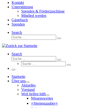
Kontakt
Unterstützung
Spenden & Förderzuschüsse
Mitglied werden
Gästebuch
Spenden
Search
Suche
Suche
…
Search
Suche
Suche
Suche
…
Suche
…
Menü
Startseite
Über uns
Aktuelles
Vorstand
Weil helfen hilft
Wissenswertes
⭐Sternenzauber⭐