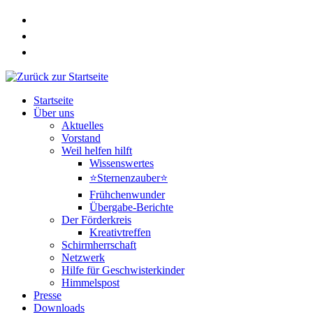
Zum
Inhalt
springen
Startseite
Über uns
Aktuelles
Vorstand
Weil helfen hilft
Wissenswertes
⭐Sternenzauber⭐
Frühchenwunder
Übergabe-Berichte
Der Förderkreis
Kreativtreffen
Schirmherrschaft
Netzwerk
Hilfe für Geschwisterkinder
Himmelspost
Presse
Downloads