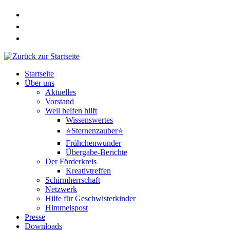
Zum
Inhalt
springen
Startseite
Über uns
Aktuelles
Vorstand
Weil helfen hilft
Wissenswertes
⭐Sternenzauber⭐
Frühchenwunder
Übergabe-Berichte
Der Förderkreis
Kreativtreffen
Schirmherrschaft
Netzwerk
Hilfe für Geschwisterkinder
Himmelspost
Presse
Downloads