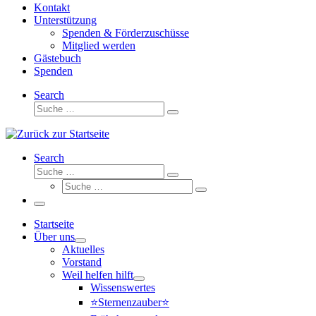
Kontakt
Unterstützung
Spenden & Förderzuschüsse
Mitglied werden
Gästebuch
Spenden
Search
Suche
Suche
…
Search
Suche
Suche
Suche
…
Suche
…
Menü
Startseite
Über uns
Aktuelles
Vorstand
Weil helfen hilft
Wissenswertes
⭐Sternenzauber⭐