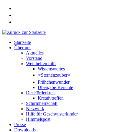
Zum
Inhalt
springen
Startseite
Über uns
Aktuelles
Vorstand
Weil helfen hilft
Wissenswertes
⭐Sternenzauber⭐
Frühchenwunder
Übergabe-Berichte
Der Förderkreis
Kreativtreffen
Schirmherrschaft
Netzwerk
Hilfe für Geschwisterkinder
Himmelspost
Presse
Downloads