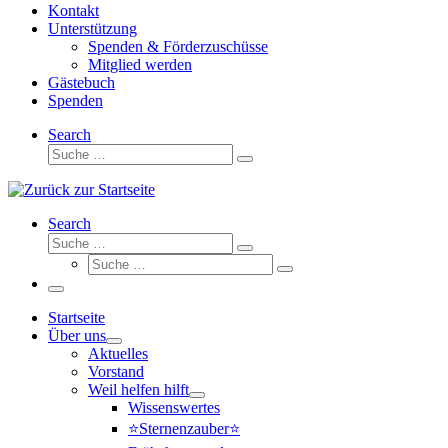
Kontakt
Unterstützung
Spenden & Förderzuschüsse
Mitglied werden
Gästebuch
Spenden
Search
Suche
Suche
…
Search
Suche
Suche
Suche
…
Suche
…
Menü
Startseite
Über uns
Aktuelles
Vorstand
Weil helfen hilft
Wissenswertes
⭐Sternenzauber⭐