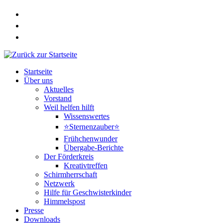
Zum
Inhalt
springen
Startseite
Über uns
Aktuelles
Vorstand
Weil helfen hilft
Wissenswertes
⭐Sternenzauber⭐
Frühchenwunder
Übergabe-Berichte
Der Förderkreis
Kreativtreffen
Schirmherrschaft
Netzwerk
Hilfe für Geschwisterkinder
Himmelspost
Presse
Downloads