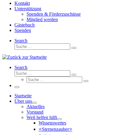
Kontakt
Unterstützung
Spenden & Förderzuschüsse
Mitglied werden
Gästebuch
Spenden
Search
Suche
Suche
…
Search
Suche
Suche
Suche
…
Suche
…
Menü
Startseite
Über uns
Aktuelles
Vorstand
Weil helfen hilft
Wissenswertes
⭐Sternenzauber⭐