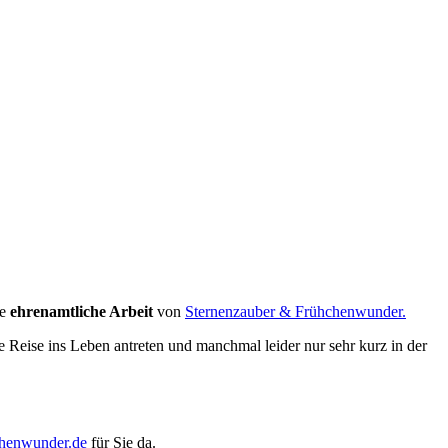
gen, wie es meinem Kind geht? ? Ich las diese Frage in einer
ie
ehrenamtliche Arbeit
von
Sternenzauber & Frühchenwunder.
e Reise ins Leben antreten und manchmal leider nur sehr kurz in der
chenwunder.de
für Sie da.