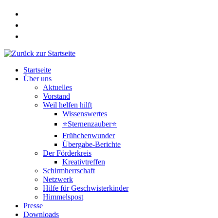
Zum
Inhalt
springen
Startseite
Über uns
Aktuelles
Vorstand
Weil helfen hilft
Wissenswertes
⭐Sternenzauber⭐
Frühchenwunder
Übergabe-Berichte
Der Förderkreis
Kreativtreffen
Schirmherrschaft
Netzwerk
Hilfe für Geschwisterkinder
Himmelspost
Presse
Downloads