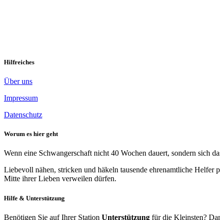
Wie soll ich stark sein?
Arbeiten – der Mutterschutz endet nach meiner stillen Geburt. Ich ka
Sternenkindgruppe, ich wollte antworten – aber […]
Weiterlesen »
Hilfreiches
Über uns
Impressum
Datenschutz
Worum es hier geht
Wenn eine Schwangerschaft nicht 40 Wochen dauert, sondern sich das 
Liebevoll nähen, stricken und häkeln tausende ehrenamtliche Helfer p
Mitte ihrer Lieben verweilen dürfen.
Hilfe & Unterstützung
Benötigen Sie auf Ihrer Station
Unterstützung
für die Kleinsten? Dan