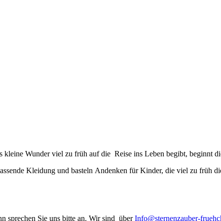
nn nicht arbeiten… Wie soll ich stark sein, wenn die Menschen mich fra
kleine Wunder viel zu früh auf die Reise ins Leben begibt, beginnt d
assende Kleidung und basteln Andenken für Kinder, die viel zu früh di
n sprechen Sie uns bitte an. Wir sind über
Info@sternenzauber-frueh