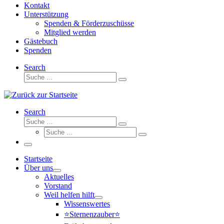
Kontakt
Unterstützung
Spenden & Förderzuschüsse
Mitglied werden
Gästebuch
Spenden
Search
Suche
Suche
…
Search
Suche
Suche
Suche
…
Suche
…
Menü
Startseite
Über uns
Aktuelles
Vorstand
Weil helfen hilft
Wissenswertes
⭐Sternenzauber⭐