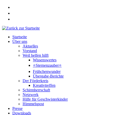
Zum
Inhalt
springen
Startseite
Über uns
Aktuelles
Vorstand
Weil helfen hilft
Wissenswertes
⭐Sternenzauber⭐
Frühchenwunder
Übergabe-Berichte
Der Förderkreis
Kreativtreffen
Schirmherrschaft
Netzwerk
Hilfe für Geschwisterkinder
Himmelspost
Presse
Downloads