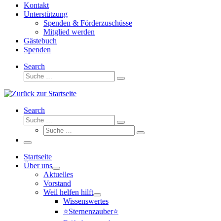
Kontakt
Unterstützung
Spenden & Förderzuschüsse
Mitglied werden
Gästebuch
Spenden
Search
Suche
Suche
…
Search
Suche
Suche
Suche
…
Suche
…
Menü
Startseite
Über uns
Aktuelles
Vorstand
Weil helfen hilft
Wissenswertes
⭐Sternenzauber⭐