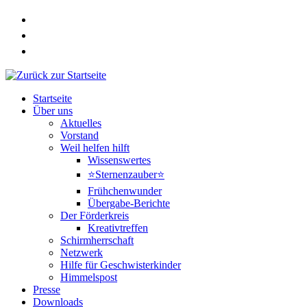
Zum
Inhalt
springen
Startseite
Über uns
Aktuelles
Vorstand
Weil helfen hilft
Wissenswertes
⭐Sternenzauber⭐
Frühchenwunder
Übergabe-Berichte
Der Förderkreis
Kreativtreffen
Schirmherrschaft
Netzwerk
Hilfe für Geschwisterkinder
Himmelspost
Presse
Downloads