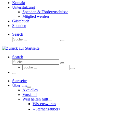
Kontakt
Unterstützung
Spenden & Förderzuschüsse
Mitglied werden
Gästebuch
Spenden
Search
Suche
Suche
…
Search
Suche
Suche
Suche
…
Suche
…
Menü
Startseite
Über uns
Aktuelles
Vorstand
Weil helfen hilft
Wissenswertes
⭐Sternenzauber⭐