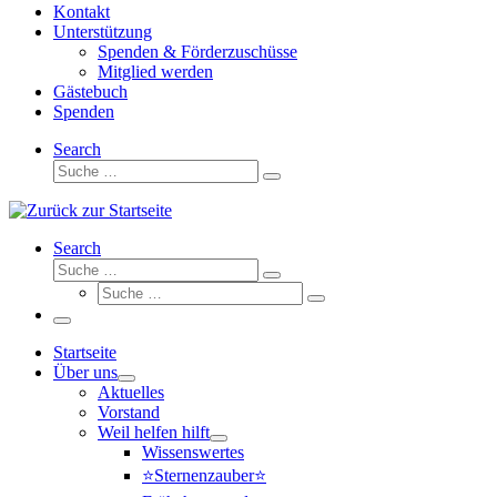
Kontakt
Unterstützung
Spenden & Förderzuschüsse
Mitglied werden
Gästebuch
Spenden
Search
Suche
Suche
…
Search
Suche
Suche
Suche
…
Suche
…
Menü
Startseite
Über uns
Aktuelles
Vorstand
Weil helfen hilft
Wissenswertes
⭐Sternenzauber⭐