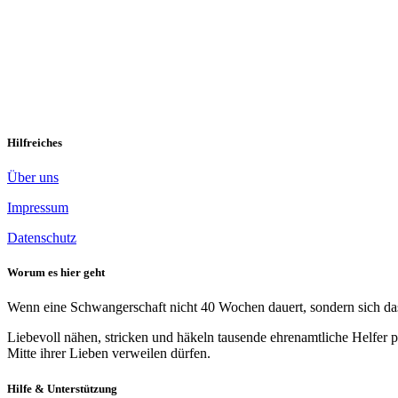
Momente, die erden
2 Kommentare
Einsam und mit schwerem Herzen Oft suche ich Möglichkeiten, meine 
Hilfreiches
Über uns
Impressum
Datenschutz
Worum es hier geht
Wenn eine Schwangerschaft nicht 40 Wochen dauert, sondern sich das 
Liebevoll nähen, stricken und häkeln tausende ehrenamtliche Helfer p
Mitte ihrer Lieben verweilen dürfen.
Hilfe & Unterstützung