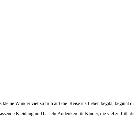
Trauer zu kanalisieren und aus meinem Körper raus zu lassen. Das Me
kleine Wunder viel zu früh auf die Reise ins Leben begibt, beginnt d
assende Kleidung und basteln Andenken für Kinder, die viel zu früh di