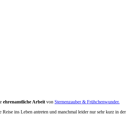
er, die unendliche Weite, ein Moment, der mich erdet. #sternenpapa
ie
ehrenamtliche Arbeit
von
Sternenzauber & Frühchenwunder.
e Reise ins Leben antreten und manchmal leider nur sehr kurz in der