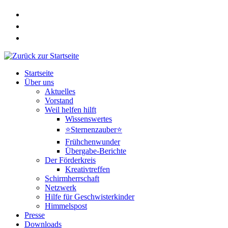
Zum
Inhalt
springen
Startseite
Über uns
Aktuelles
Vorstand
Weil helfen hilft
Wissenswertes
⭐Sternenzauber⭐
Frühchenwunder
Übergabe-Berichte
Der Förderkreis
Kreativtreffen
Schirmherrschaft
Netzwerk
Hilfe für Geschwisterkinder
Himmelspost
Presse
Downloads