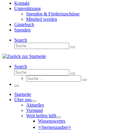
Kontakt
Unterstützung
Spenden & Förderzuschüsse
Mitglied werden
Gästebuch
Spenden
Search
Suche
Suche
…
Search
Suche
Suche
Suche
…
Suche
…
Menü
Startseite
Über uns
Aktuelles
Vorstand
Weil helfen hilft
Wissenswertes
⭐Sternenzauber⭐