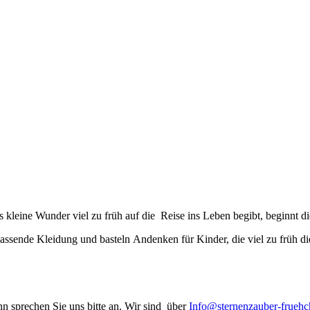
gissmeinnicht ganz leuchtend hell und fröhlich blühn, zur Sonne recken s
kleine Wunder viel zu früh auf die Reise ins Leben begibt, beginnt d
assende Kleidung und basteln Andenken für Kinder, die viel zu früh di
n sprechen Sie uns bitte an. Wir sind über
Info@sternenzauber-frueh