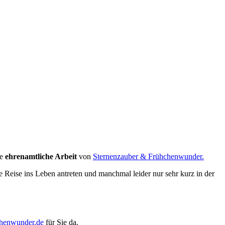
ein Gesicht. Ein alter Friedhof war einst hier, heut findst du nur
ie
ehrenamtliche Arbeit
von
Sternenzauber & Frühchenwunder.
e Reise ins Leben antreten und manchmal leider nur sehr kurz in der
chenwunder.de
für Sie da.