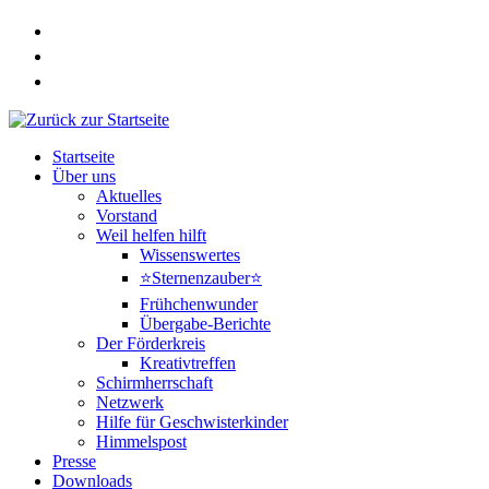
Zum
Inhalt
springen
Startseite
Über uns
Aktuelles
Vorstand
Weil helfen hilft
Wissenswertes
⭐Sternenzauber⭐
Frühchenwunder
Übergabe-Berichte
Der Förderkreis
Kreativtreffen
Schirmherrschaft
Netzwerk
Hilfe für Geschwisterkinder
Himmelspost
Presse
Downloads