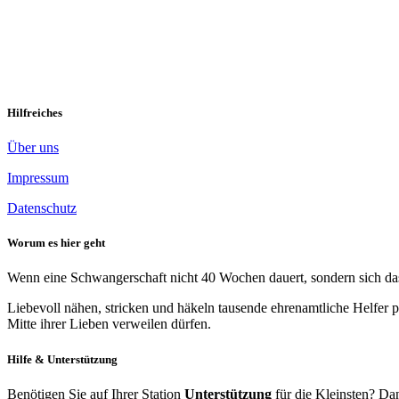
Vergissmeinnicht
Vergissmeinnicht In einem Walde, tief und grün, fand ich ein Meer Ver
noch Trümmer, kein Grabstein dient der Ehr […]
Weiterlesen »
Hilfreiches
Über uns
Impressum
Datenschutz
Worum es hier geht
Wenn eine Schwangerschaft nicht 40 Wochen dauert, sondern sich das 
Liebevoll nähen, stricken und häkeln tausende ehrenamtliche Helfer p
Mitte ihrer Lieben verweilen dürfen.
Hilfe & Unterstützung
Benötigen Sie auf Ihrer Station
Unterstützung
für die Kleinsten? Dan