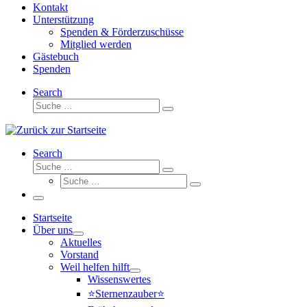
Kontakt
Unterstützung
Spenden & Förderzuschüsse
Mitglied werden
Gästebuch
Spenden
Search
Suche
Suche
…
Search
Suche
Suche
Suche
…
Suche
…
Menü
Startseite
Über uns
Aktuelles
Vorstand
Weil helfen hilft
Wissenswertes
⭐Sternenzauber⭐