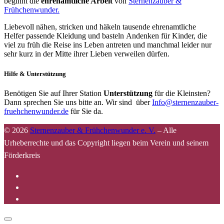
beginnt die
ehrenamtliche Arbeit
von
Sternenzauber &
Frühchenwunder.
Liebevoll nähen, stricken und häkeln tausende ehrenamtliche
Helfer passende Kleidung und basteln Andenken für Kinder, die
viel zu früh die Reise ins Leben antreten und manchmal leider nur
sehr kurz in der Mitte ihrer Lieben verweilen dürfen.
Hilfe & Unterstützung
Benötigen Sie auf Ihrer Station
Unterstützung
für die Kleinsten?
Dann sprechen Sie uns bitte an. Wir sind über
Info@sternenzauber-
fruehchenwunder.de
für Sie da.
© 2026
Sternenzauber & Frühchenwunder e. V.
–
Alle
Urheberrechte und das Copyright liegen beim Verein und seinem
Förderkreis