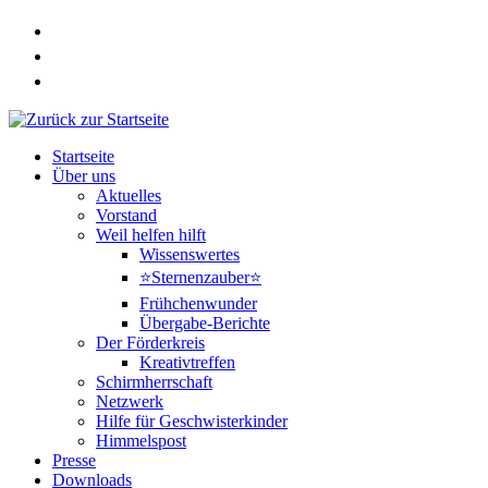
Zum
Inhalt
springen
Startseite
Über uns
Aktuelles
Vorstand
Weil helfen hilft
Wissenswertes
⭐Sternenzauber⭐
Frühchenwunder
Übergabe-Berichte
Der Förderkreis
Kreativtreffen
Schirmherrschaft
Netzwerk
Hilfe für Geschwisterkinder
Himmelspost
Presse
Downloads